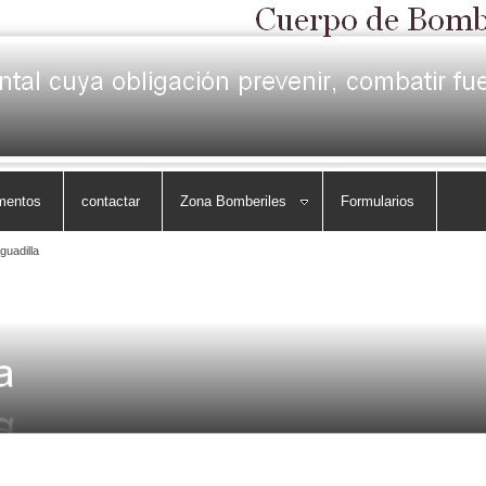
mentos
contactar
Zona Bomberiles
Formularios
guadilla