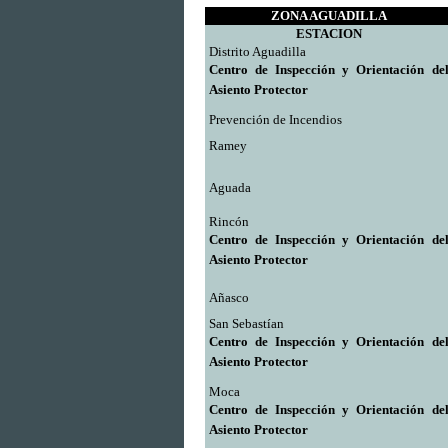
ZONA AGUADILLA
ESTACION
Distrito Aguadilla
Centro de Inspección y Orientación de
Asiento Protector
Prevención de Incendios
R
amey
A
guada
R
incón
Centro de Inspección y Orientación de
Asiento Protector
A
ñasco
San Sebastían
Centro de Inspección y Orientación de
Asiento Protector
M
oca
Centro de Inspección y Orientación de
Asiento Protector