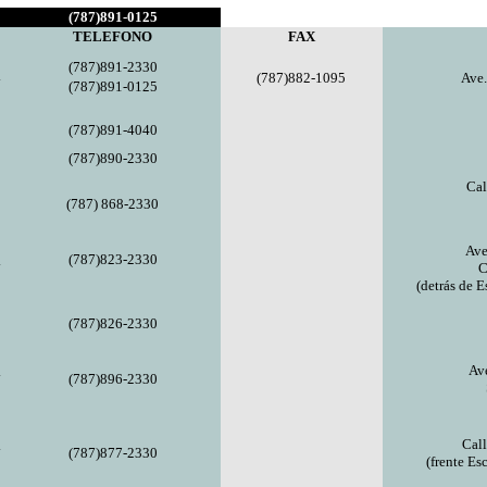
(787)891-0125
TELEFONO
FAX
(787)
891-2330
l
(787)
882-1095
Ave.
(787)891-0125
(787)891-4040
(787)890-2330
Cal
(787) 868-2330
Ave
(787)823-2330
l
C
(detrás de 
(787)826-2330
Av
l
(787)896-2330
Call
l
(787)877-2330
(frente Es