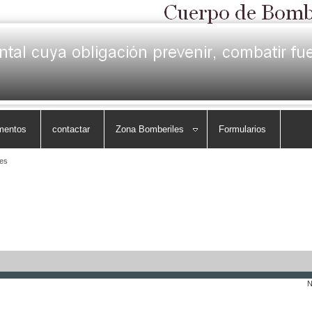
mentos
contactar
Zona Bomberiles
Formularios
es
N