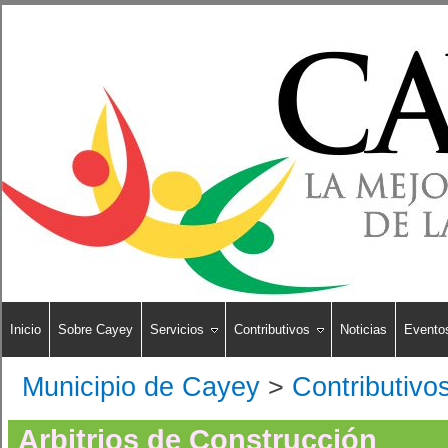
Inicio
Sobre Cayey
Servicios
Contributivos
Noticias
Evento
Municipio de Cayey
>
Contributivo
Arbitrios de Construcción