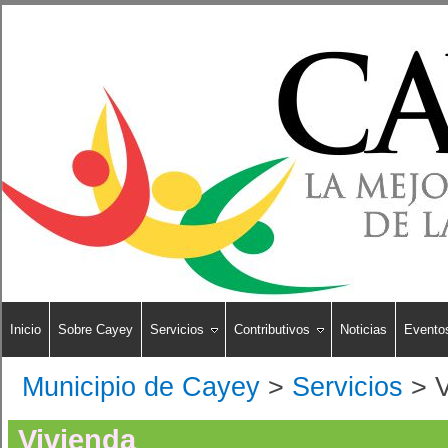
Inicio
Sobre Cayey
Servicios
Contributivos
Noticias
Evento
Municipio de Cayey
>
Servicios
>
V
Vivienda