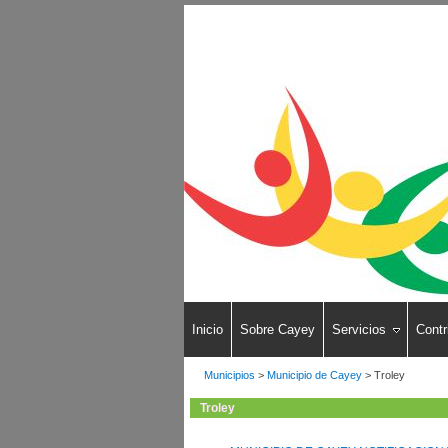
Inicio
Sobre Cayey
Servicios
Contr
Municipios
>
Municipio de Cayey
>
Troley
Troley