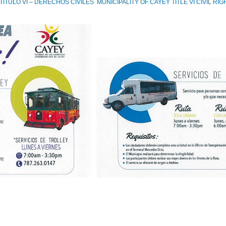
TITULO VI – DERECHOS CIVILES MUNICIPALITY OF CAYEY TITLE VI CIVIL R