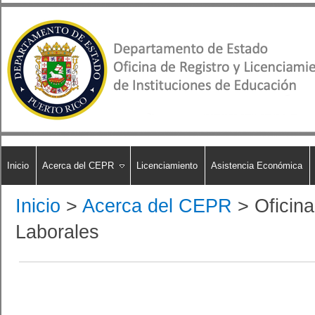
Inicio
Acerca del CEPR
Licenciamiento
Asistencia Económica
Inicio
>
Acerca del CEPR
>
Oficin
Laborales