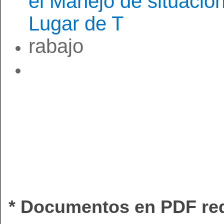
el Manejo de situacion
Lugar de T
rabajo
* Document
os en
PDF re