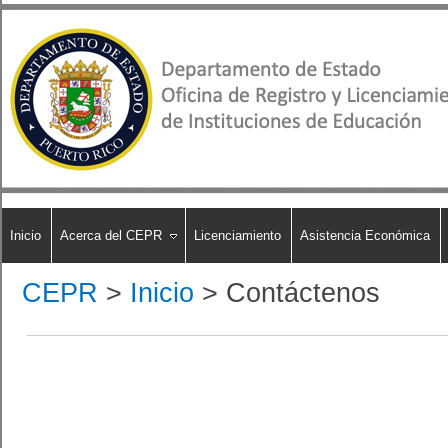
Inicio
Acerca del CEPR
Licenciamiento
Asistencia Económica
CEPR
>
Inicio
>
Contáctenos