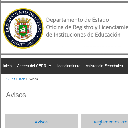
Inicio
Acerca del CEPR
Licenciamiento
Asistencia Económica
CEPR
>
Inicio
>
Avisos
Avisos
Avisos​
Reglamentos Prop