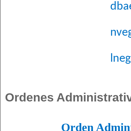
dba
nve
lne
Ordenes Administrati
Orden A​dmini