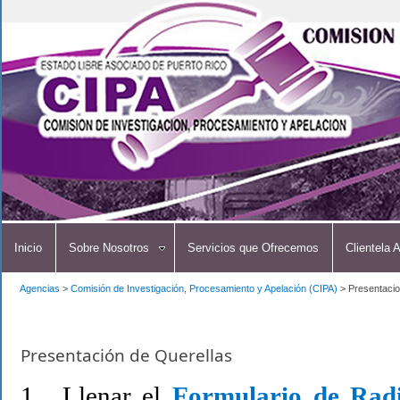
Inicio
Sobre Nosotros
Servicios que Ofrecemos
Clientela 
Agencias
>
Comisión de Investigación, Procesamiento y Apelación (CIPA)
>
Presentacio
Presentación de Querellas
1. Llenar el
Formulario de Radi