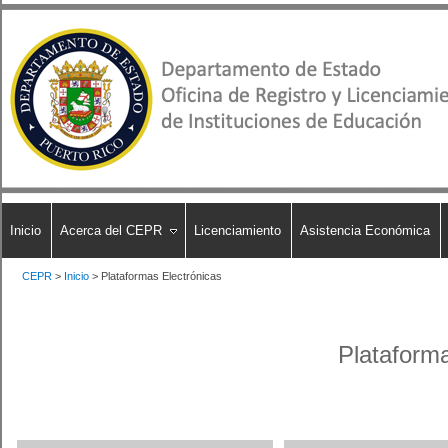
Inicio
Acerca del CEPR
Licenciamiento
Asistencia Económica
CEPR
>
Inicio
>
Plataformas Electrónicas
​Plataform