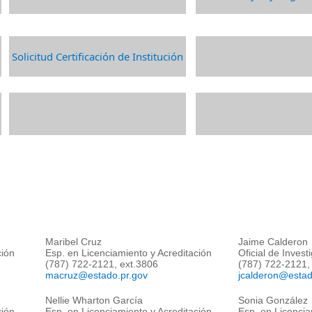
Solicitud Certificación de Institución​​
Maribel Cruz
Jaime Calderon
ción
Esp.
en Licenciamiento y Acreditación
Oficial de Inves
(787) 722-2121, ext.3806
(787) 722-2121,
macruz@estado.pr.gov
jcalderon@estad
Nellie Wharton García
Sonia González
ción
Esp.
en Licenciamiento y Acreditación
Esp.
en Licenciam