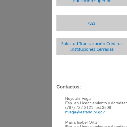
Educación​​ Su​perior​​​​​
P​LES
Solicitud Transcripción Créditos
Instituciones Cerradas​
Contactos:
​
Neydaliz Vega
Esp.
en Licenciamiento y Acredita
(787) 722-2121, ext.3809
nvega@estado.pr.gov​
María Isabel Ortiz
Esp.
en Licenciamiento y Acredita