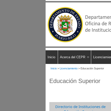
Inicio
Acerca del CEPR
Licenciamie
Inicio
>
Licenciamiento
>
Educación Superior
​​Educación Superior
Directorio de Instituciones de