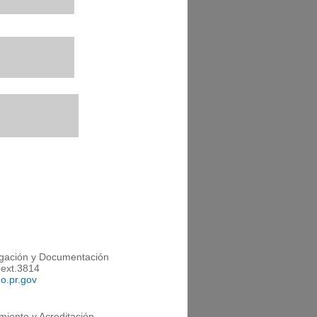
tigación y Documentación
 ext.3814
o.pr.gov
iento y Acreditación​