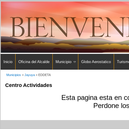
Inicio
Oficina del Alcalde
Municipio
Globo Aerostatico
Turism
Municipios
>
Jayuya
>
EDDETA
Centro Actividades
Esta pagina esta en co
Perdone los