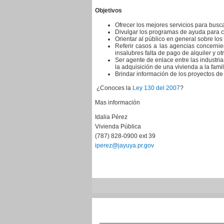
Objetivos
Ofrecer los mejores servicios para busc
Divulgar los programas de ayuda para c
Orientar al público en general sobre lo
Referir casos a las agencias concernie
insalubres falta de pago de alquiler y ot
Ser agente de enlace entre las industria
la adquisición de una vivienda a la fami
Brindar información de los proyectos de
¿Conoces la
Ley 130 del 2007
?
Mas información
Idalia Pérez
Vivienda Pública
(787) 828-0900 ext 39
iperez@jayuya.pr.gov